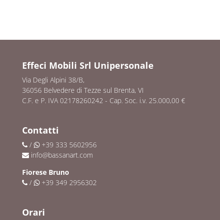
Effeci Mobili Srl Unipersonale
Via Degli Alpini 38/B,
36056 Belvedere di Tezze sul Brenta, VI
C.F. e P. IVA 02178260242 - Cap. Soc. i.v. 25.000,00 €
Contatti
/
+39 333 5602956
info@bassanart.com
Fiorese Bruno
/
+39 349 2956302
Orari