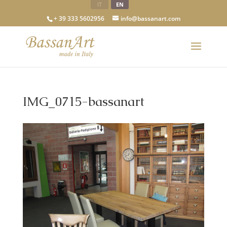
IT
EN
+ 39 333 5602956
info@bassanart.com
IMG_0715-bassanart