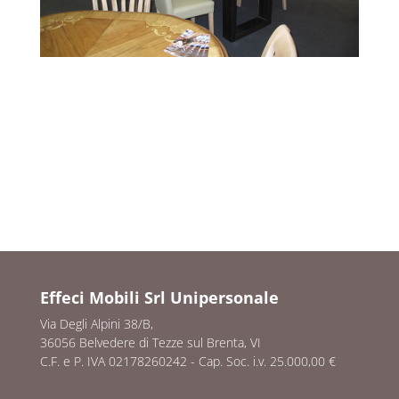
Effeci Mobili Srl Unipersonale
Via Degli Alpini 38/B,
36056 Belvedere di Tezze sul Brenta, VI
C.F. e P. IVA 02178260242 - Cap. Soc. i.v. 25.000,00 €