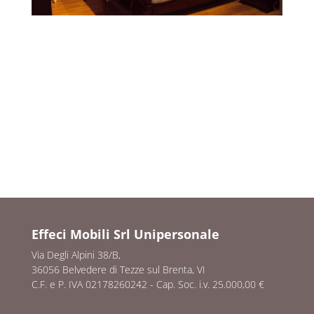
Effeci Mobili Srl Unipersonale
Via Degli Alpini 38/B,
36056 Belvedere di Tezze sul Brenta, VI
C.F. e P. IVA 02178260242 - Cap. Soc. i.v. 25.000,00 €