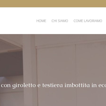
HOME
CHI SIAMO
COME LAVORIAMO
 con giroletto e testiera imbottita in ec